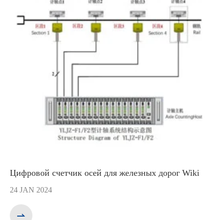
WhatsApp (如 +85291234567)
邮箱
Цифровой счетчик осей для железных дорог Wiki
24 JAN 2024
