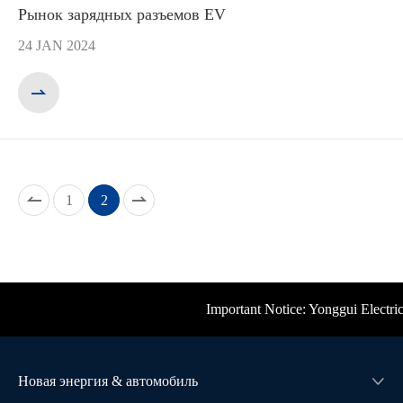
Рынок зарядных разъемов EV
24 JAN 2024



1
2
Important Notice: Yonggui Electric's
Новая энергия & автомобиль
