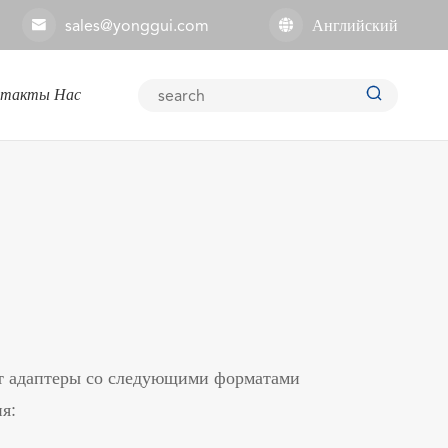
sales@yonggui.com
Английский



нтакты Нас
Взрыв-доказательство разъем
Соединитель глубокого моря
Разъем Оптического Волокна
т адаптеры со следующими форматами
я: