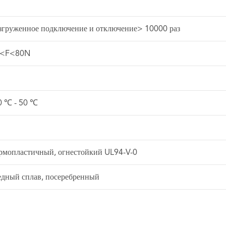
згруженное подключение и отключение> 10000 раз
5<F<80N
0 ℃ - 50 ℃
рмопластичный, огнестойкий UL94-V-0
дный сплав, посеребренный