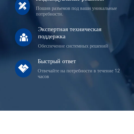

Пошив разъемов под ваши уникальные
потребности.
Экспертная техническая

поддержка
Обеспечение системных решений
Быстрый ответ

Отвечайте на потребности в течение 12
часов