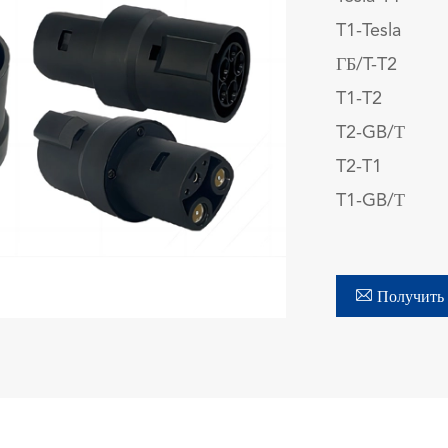
T1-Tesla
ГБ/T-T2
T1-T2
T2-GB/Т
T2-T1
T1-GB/Т

Получить 
在线咨