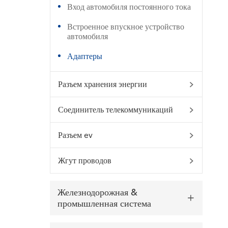
Вход автомобиля постоянного тока
Встроенное впускное устройство
автомобиля
Адаптеры
Разъем хранения энергии

Соединитель телекоммуникаций

WhatsApp (如 +85291234567)
Разъем ev

Жгут проводов

邮箱
Железнодорожная &

промышленная система