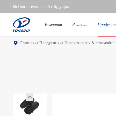
Связь технологий с будущим
𐄀
Компания
Решения
Продукци
Новая энергия & автомобиль
Соединитель телекоммуникаций
Главная
Продукция
Новая энергия & автомобил
