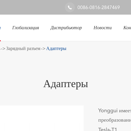
0086-0816-2847469

я
Глобализация
Дистрибьютор
Новости
Ко
Железнодорожная & промышленная система
ь
Зарядный разъем
Адаптеры
Адаптеры
Yonggui имее
преобразовани
Tesla-T1