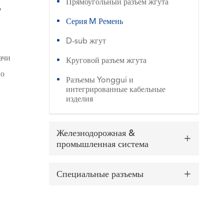
Прямоугольный разъем жгута
ь
Серия M Ремень
D-sub жгут
ачи
Круговой разъем жгута
но
Разъемы Yonggui и
интегрированные кабельные
и
изделия
Железнодорожная &

промышленная система
Специальные разъемы
