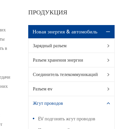
ПРОДУКЦИЯ
ших
Новая энергия & автомобиль

уты
Зарядный разъем

ть в
Разъем хранения энергии

Соединитель телекоммуникаций

едачи
нних
Разъем ev

Жгут проводов

и
EV подгонять жгут проводов
от