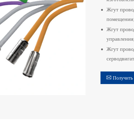
Жгут прово
помещении
Жгут прово
управления,
Жгут прово
серводвигат

Получить 
在线咨