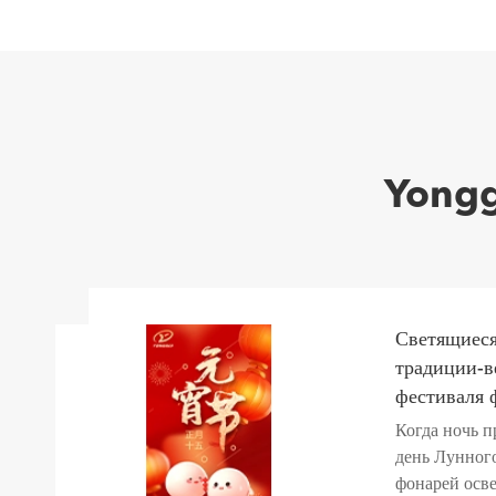
Yongg
Светящиеся
традиции-в
фестиваля 
Когда ночь п
день Лунног
фонарей осв