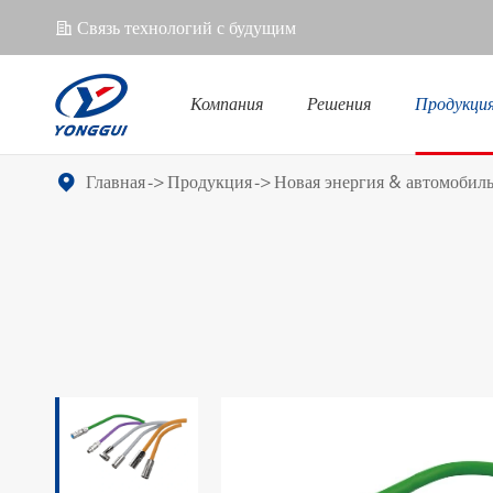
Связь технологий с будущим
𐄀
Компания
Решения
Продукци
Новая энергия & автомобиль
Соединитель телекоммуникаций
Главная
Продукция
Новая энергия & автомобил