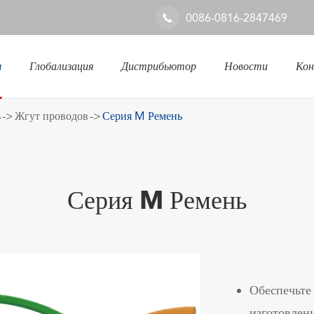
0086-0816-2847469

я
Глобализация
Дистрибьютор
Новости
Ко
Железнодорожная & промышленная система
ь
Жгут проводов
Серия M Ремень
Серия M Ремень
Обеспечьте
изготовлени