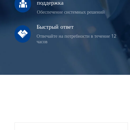

поддержка
Обеспечение системных решений
Быстрый ответ

Отвечайте на потребности в течение 12
часов