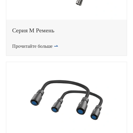
Серия M Ремень
Прочитайте больше

WhatsApp (如 +85291234567)
邮箱