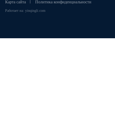
Карта сайта
Политика конфиденциальности
Работает на: yinqingli.com
WhatsApp (如 +85291234567)
邮箱